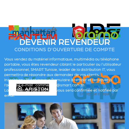
DEVENIR REVENDEUR
CONDITIONS D’OUVERTURE DE COMPTE
Vous vendez du matériel informatique, multimédia ou téléphone
portable, vous êtes revendeur ciblant le particulier ou l’utilisateur
professionnel, SMART Tunisie, leader de la distribution IT, vous
permettra de répondre aux demandes de vos clients.
Inscription : Télécharger le formulaire à remplir et l’envoyer à
l’adresse e-mail : commercial@smart.com.tn
La création de votre compte vous sera confirmée et notifiée par
email.