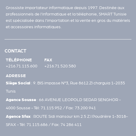
Grossiste importateur informatique depuis 1997. Destinée aux
professionnels de l'informatique et la téléphonie, SMART Tunisie
est spécialisée dans l'importation et la vente en gros du matériels
et accessoires informatiques.
CONTACT
TÉLÉPHONE
FAX
+216.71.115.600
+216.71.520.580
ADRESSE
Siège Social
: 9. BIS impasse N°3, Rue 8612.ZI charguia 1-2035
Tunis
Agence Sousse
: 66 AVENUE LEOPOLD SEDAR SENGHOR -
4000 Sousse - Tél: 71.115.952 / Fax: 73.200.941
Agence Sfax
: ROUTE Sidi mansour km 2.5 Z.I Poudrière 1-3018-
SFAX - Tél: 71.115.686 / Fax: 74 286 411